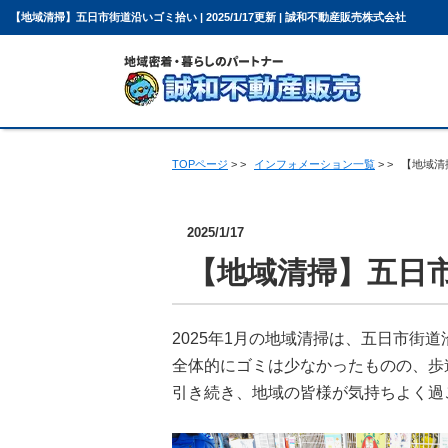
【地域清掃】五日市街道沿いゴミ拾い | 2025/1/17更新 | 誠和不動産販売株式会社
TOPページ
>
インフォメーション一覧
>
【地域清
売却について
会社概要
スタッフ紹介
お客様の声
2025/1/17
【地域清掃】五日
2025年1月の地域清掃は、五日市街
全体的にゴミは少なかったものの、歩
引き続き、地域の皆様が気持ちよく過