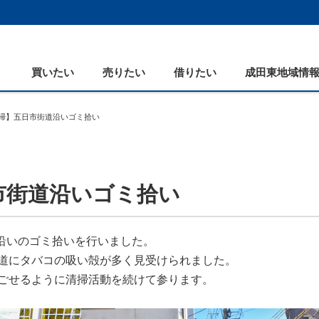
買いたい
売りたい
借りたい
成田東地域情
掃】五日市街道沿いゴミ拾い
お客様の声
売却コラム
地域貢献活動
売却査定フォーム
不動産お役立ちコラム
市街道沿いゴミ拾い
道沿いのゴミ拾いを行いました。
道にタバコの吸い殻が多く見受けられました。
ごせるように清掃活動を続けて参ります。