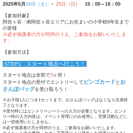
2025年5月
24日（土）
・
25日（日）
10：00～18：00
【参加対象】
阿佐ヶ谷・南阿佐ヶ谷エリアにお住まいの小学校6年生まで
の皆様
※必ず保護者の方が同伴のうえ、ご参加をお願いいたしま
す。
【参加方法】
STEP1
スタート地点へ行こう！
スタート地点は全部で
3
ヶ所！
ビンゴカード
お
スタート地点の受付でエントリーして
と
さんぽバッグ
を受け取ろう！
※お子様1人につき1セットまで。おさんぽバッグはなくなり次第終
了となります。
※受付時にはエントリーシートへの入力が必要となります。エント
リー時の入力内容は、イベント管理にのみ使用し、営業活動などに
は一切使用いたしません。
※必ず保護者の方が同伴のうえ、ご参加をお願いいたします。
※イベント中の事故・ケガ・災害等により発生した損害につきまし