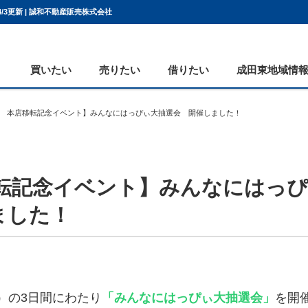
/3更新 | 誠和不動産販売株式会社
買いたい
売りたい
借りたい
成田東地域情
6年 本店移転記念イベント】みんなにはっぴぃ大抽選会 開催しました！
お客様の声
売却コラム
地域貢献活動
売却査定フォーム
不動産お役立ちコラム
移転記念イベント】みんなにはっ
ました！
月）の3日間にわたり
「みんなにはっぴぃ大抽選会」
を開