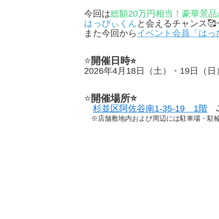
今回は
総額20万円相当！豪華景
はっぴぃくん
と会えるチャンス
また今回から
イベント会員「はっ
⭐️
開催日時
⭐️
2026年4月18日（土）・19日（日
⭐️
開催場所⭐️
杉並区阿佐谷南1-35-19 1階
J
※店舗敷地内および周辺には駐車場・駐輪