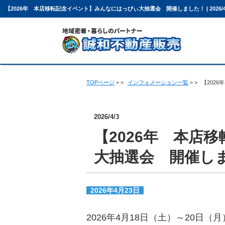
【2026年 本店移転記念イベント】みんなにはっぴぃ大抽選会 開催しました！ | 2026/4
TOPページ
>
インフォメーション一覧
>
【202
売却について
会社概要
スタッフ紹介
お客様の声
2026/4/3
【2026年 本店
大抽選会 開催し
2026年4月23日
2026年4月18日（土）～20日（