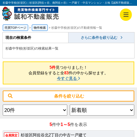
杉森中学校(杉並区)｜杉並区(阿佐ヶ谷、南阿佐ヶ谷）一戸建て・中古マンション・土地【誠和不動産販売】
売買TOPページ
物件検索
杉森中学校(杉並区)の不動産情報一覧
現在の検索条件
さらに条件を絞り込む
杉森中学校(杉並区)の検索結果一覧
5件
見つかりました！
会員登録をすると全
83
件の中から探せます。
今すぐ見る
条件を絞り込む
5
1～5
件中
件を表示
杉並区阿佐谷北2丁目の中古一戸建て
会員限定