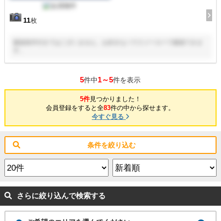
11
枚
建築条件付きではございません。お好きなハウスメーカーで建築できま
す。
5
1～5
件中
件を表示
5件
見つかりました！
会員登録をすると全
83
件の中から探せます。
今すぐ見る
条件を絞り込む
さらに絞り込んで検索する