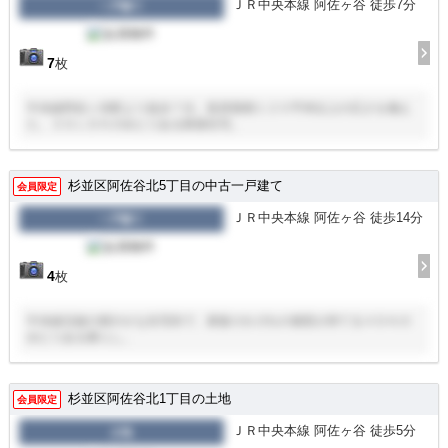
ＪＲ中央本線 阿佐ヶ谷 徒歩7分
一戸建て
7
枚
中央線阿佐ヶ谷駅より徒歩７分。延床面積１２０平米以上の広さを備え
た、３ＳＬＤＫのゆとりある新築住宅。
杉並区阿佐谷北5丁目の中古一戸建て
会員限定
ＪＲ中央本線 阿佐ヶ谷 徒歩14分
一戸建て
4
枚
中央線沿線の穏やかな住宅街で、家族それぞれの個室が持てる４ＤＫの
ゆとりある暮らし。
杉並区阿佐谷北1丁目の土地
会員限定
ＪＲ中央本線 阿佐ヶ谷 徒歩5分
土地