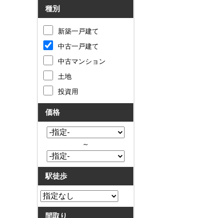
種別
新築一戸建て
中古一戸建て
中古マンション
土地
投資用
価格
～
駅徒歩
間取り