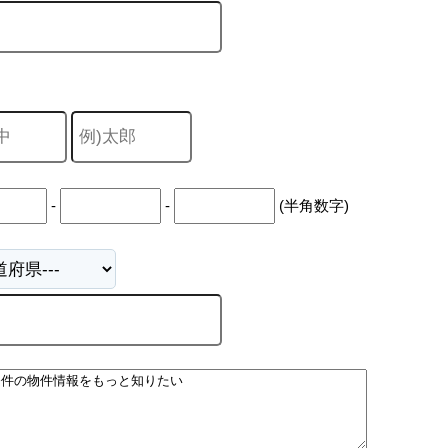
-
-
(半角数字)