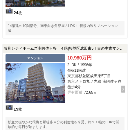
24
枚
14階建の10階部分、南東向き角部屋３LDK！ 新規内装リノベーション
済！
藤和シティホームズ南阿佐ヶ谷 ４階|杉並区成田東5丁目の中古マンション
10,980万円
マンション
2LDK / 1996年
4階/11階建
東京都杉並区成田東5丁目
東京メトロ丸ノ内線 南阿佐ヶ谷
徒歩4分
専有面積
72.65㎡
15
枚
杉並の穏やかな環境と駅徒歩４分の利便性を享受。約２１帖のLDKで開
放的な毎日が始まります。