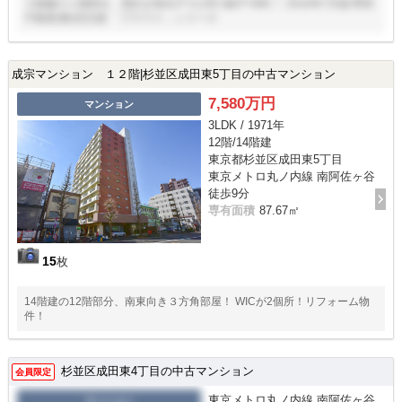
３階建の１階部分、西向き角住戸３LDK+納戸+WIC！ 2016年7月築 野村
不動産(株)旧分譲 「プラウド」シリーズ
成宗マンション １２階|杉並区成田東5丁目の中古マンション
7,580万円
マンション
3LDK / 1971年
12階/14階建
東京都杉並区成田東5丁目
東京メトロ丸ノ内線 南阿佐ヶ谷
徒歩9分
専有面積
87.67㎡
15
枚
14階建の12階部分、南東向き３方角部屋！ WICが2個所！リフォーム物
件！
杉並区成田東4丁目の中古マンション
会員限定
東京メトロ丸ノ内線 南阿佐ヶ谷
マンション