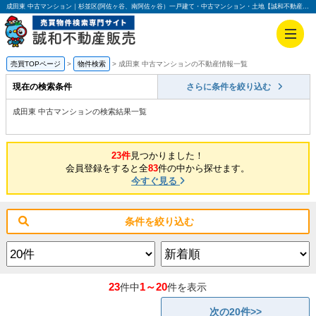
成田東 中古マンション｜杉並区(阿佐ヶ谷、南阿佐ヶ谷）一戸建て・中古マンション・土地【誠和不動産販売】
売買TOPページ
物件検索
成田東 中古マンションの不動産情報一覧
現在の検索条件
さらに条件を絞り込む
成田東 中古マンションの検索結果一覧
23件
見つかりました！
会員登録をすると全
83
件の中から探せます。
今すぐ見る
条件を絞り込む
23
1～20
件中
件を表示
次の20件>>