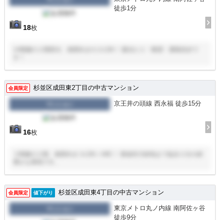
徒歩1分
18
枚
14階建の２階部分、南西向きの２LDK！ 陽当たり・眺望・通風良好で
す！
杉並区成田東2丁目の中古マンション
会員限定
京王井の頭線 西永福 徒歩15分
マンション
16
枚
３階建の２階、南西向き３LDK＋WIC！ 善福寺川緑地まで徒歩２分の緑
豊かな環境です。
杉並区成田東4丁目の中古マンション
会員限定
値下がり
東京メトロ丸ノ内線 南阿佐ヶ谷
マンション
徒歩9分