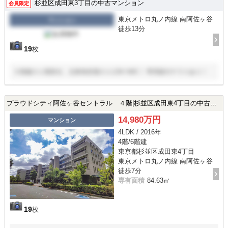
杉並区成田東3丁目の中古マンション
会員限定
東京メトロ丸ノ内線 南阿佐ヶ谷
マンション
徒歩13分
19
枚
５階建の１階部分、北東角部屋の１LDK+WIC！ 専用庭付テラスあり！
プラウドシティ阿佐ヶ谷セントラル ４階|杉並区成田東4丁目の中古マンション
14,980万円
マンション
4LDK / 2016年
4階/6階建
東京都杉並区成田東4丁目
東京メトロ丸ノ内線 南阿佐ヶ谷
徒歩7分
専有面積
84.63㎡
19
枚