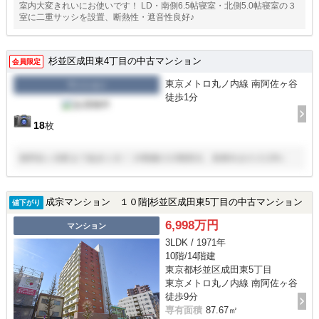
室内大変きれいにお使いです！ LD・南側6.5帖寝室・北側5.0帖寝室の３
室に二重サッシを設置、断熱性・遮音性良好♪
杉並区成田東4丁目の中古マンション
会員限定
東京メトロ丸ノ内線 南阿佐ヶ谷
マンション
徒歩1分
18
枚
南阿佐ヶ谷駅まで徒歩１分！ 14階建の13階部分、南東向きの２LDK♪
成宗マンション １０階|杉並区成田東5丁目の中古マンション
値下がり
6,998万円
マンション
3LDK / 1971年
10階/14階建
東京都杉並区成田東5丁目
東京メトロ丸ノ内線 南阿佐ヶ谷
徒歩9分
専有面積
87.67㎡