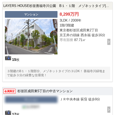
LAYERS HOUSE杉並善福寺川公園 B１・１階 メゾネットタイプ|杉並区成田東2丁目の中古マンション
8,299万円
マンション
3LDK / 2008年
1階/3階建
東京都杉並区成田東2丁目
京王井の頭線 西永福 徒歩16分
専有面積
87.71㎡
15
枚
３階建のB１・１階部分、メゾネットタイプの３LDK！ 善福寺川緑地ま
で徒歩３分の緑豊な住環境！
杉並区成田東5丁目の中古マンション
会員限定
ＪＲ中央本線 荻窪 徒歩9分
マンション
17
枚