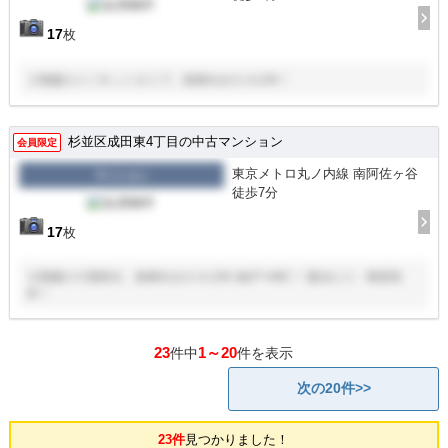
17
枚
２階建のメゾネットタイプ、南東向きの３LDK！
杉並区成田東4丁目の中古マンション
会員限定
東京メトロ丸ノ内線 南阿佐ヶ谷
マンション
徒歩7分
17
枚
６階建の５階部分、南東向きの４LDK+納戸+WIC！ 陽当たり・眺望良
好！
23
1～20
件中
件を表示
次の20件>>
23件
見つかりました！