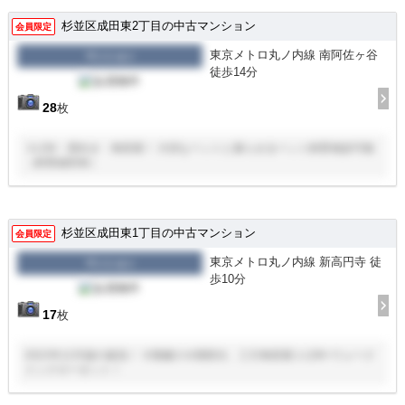
杉並区成田東2丁目の中古マンション
会員限定
東京メトロ丸ノ内線 南阿佐ヶ谷
マンション
徒歩14分
28
枚
３LDK・西向き・角部屋！ 大切なペットと暮らせるペット飼育相談可能
（飼育細則有）
杉並区成田東1丁目の中古マンション
会員限定
東京メトロ丸ノ内線 新高円寺 徒
マンション
歩10分
17
枚
2022年12月築の築浅！ ９階建の８階部分、三方角部屋１LDK+ウォーク
インクローゼット！