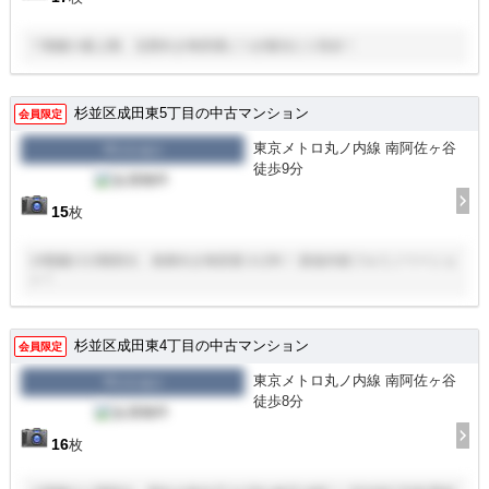
７階建の最上階、北西向き角部屋につき陽当たり良好！
杉並区成田東5丁目の中古マンション
会員限定
東京メトロ丸ノ内線 南阿佐ヶ谷
マンション
徒歩9分
15
枚
14階建の13階部分、南東向き角部屋３LDK！ 新規内装フルリノベーショ
ン！
杉並区成田東4丁目の中古マンション
会員限定
東京メトロ丸ノ内線 南阿佐ヶ谷
マンション
徒歩8分
16
枚