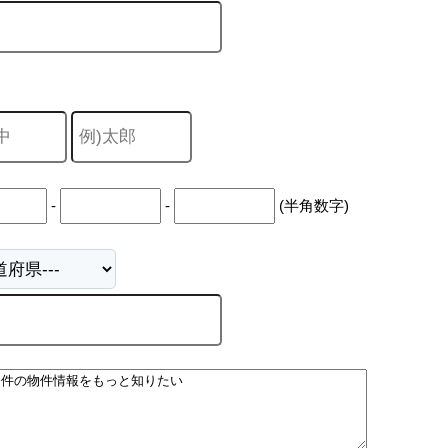
-
-
(半角数字)