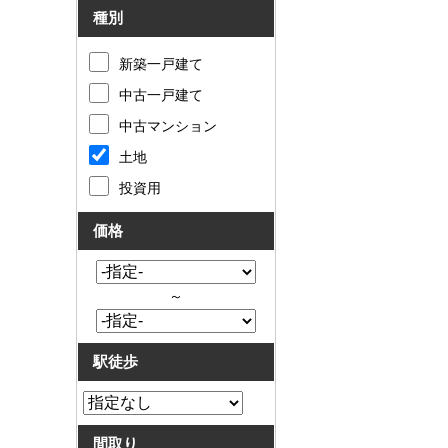
種別
新築一戸建て
中古一戸建て
中古マンション
土地
投資用
価格
～
駅徒歩
間取り