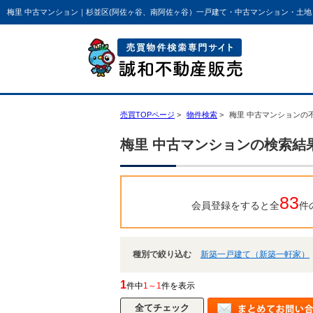
梅里 中古マンション｜杉並区(阿佐ヶ谷、南阿佐ヶ谷）一戸建て・中古マンション・土
売買TOPページ
物件検索
梅里 中古マンションの
梅里 中古マンションの検索結
83
会員登録をすると全
件
種別で絞り込む
新築一戸建て（新築一軒家）
1
件中
1～1
件を表示