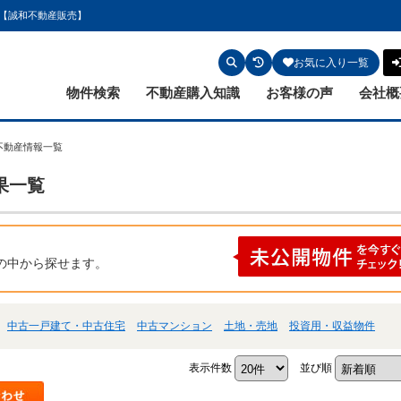
地【誠和不動産販売】
お気に入り一覧
物件検索
不動産購入知識
お客様の声
会社概
不動産情報一覧
果一覧
の中から探せます。
中古一戸建て・中古住宅
中古マンション
土地・売地
投資用・収益物件
表示件数
並び順