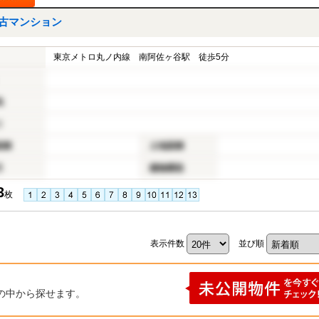
古マンション
東京メトロ丸ノ内線 南阿佐ヶ谷駅 徒歩5分
地
り
面積
土地面積
月
建物構造
3
枚
表示件数
並び順
の中から探せます。