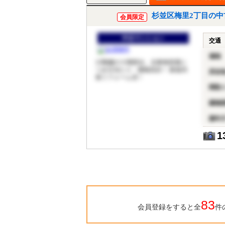
杉並区梅里2丁目の中
会員限定
中古マンション
交通
価格
13階建の５階部分、北東角部屋に
つき日当たり・通風良好！ 新規内
所在
装リフォーム済！
間取
建物
築年
1
83
会員登録をすると全
件