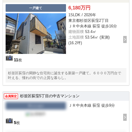
6,180万円
一戸建て
1SLDK / 2026年
東京都杉並区荻窪2丁目
ＪＲ中央本線 荻窪 徒歩16分
建物面積
53.4㎡
土地面積
53.54㎡ (実測)
(16.2坪)
11
枚
杉並区荻窪の閑静な住宅街に誕生する新築一戸建て。６０００万円台で
叶える、憧れの街での上質な暮らし。
杉並区荻窪5丁目の中古マンション
会員限定
ＪＲ中央本線 荻窪 徒歩9分
マンション
5
枚