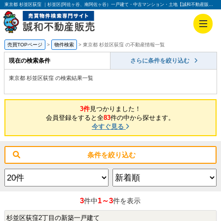
東京都 杉並区荻窪 ｜杉並区(阿佐ヶ谷、南阿佐ヶ谷）一戸建て・中古マンション・土地【誠和不動産販売】
売買TOPページ
物件検索
東京都 杉並区荻窪 の不動産情報一覧
現在の検索条件
さらに条件を絞り込む
東京都 杉並区荻窪 の検索結果一覧
3件
見つかりました！
会員登録をすると全
83
件の中から探せます。
今すぐ見る
条件を絞り込む
3
1～3
件中
件を表示
杉並区荻窪2丁目の新築一戸建て