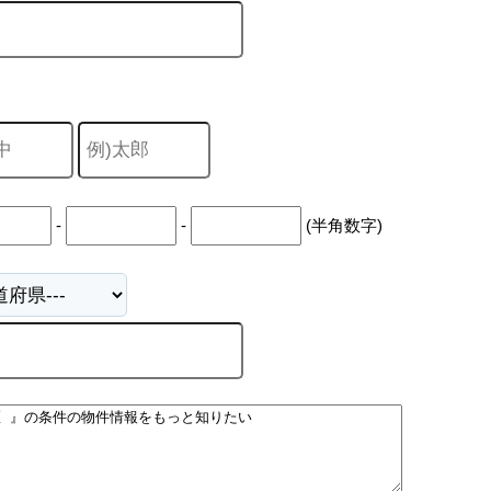
-
-
(半角数字)