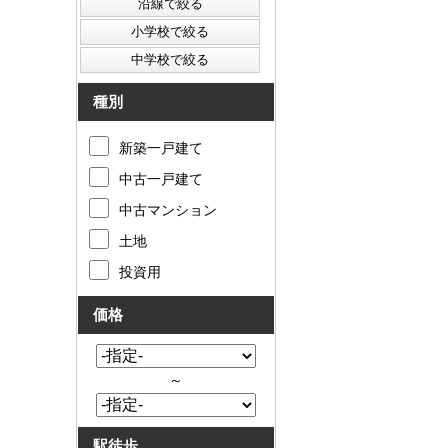
種別
新築一戸建て
中古一戸建て
中古マンション
土地
投資用
価格
～
駅徒歩