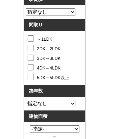
間取り
～1LDK
2DK～2LDK
3DK～3LDK
4DK～4LDK
5DK～5LDK以上
築年数
建物面積
～