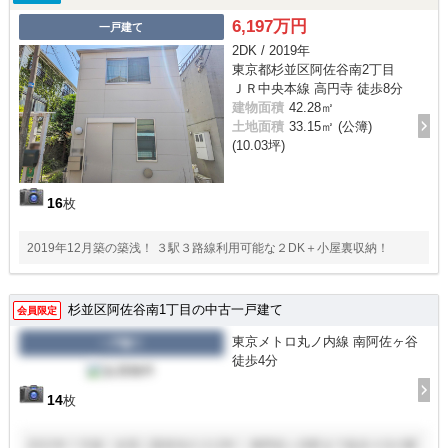
6,197万円
一戸建て
2DK / 2019年
東京都杉並区阿佐谷南2丁目
ＪＲ中央本線 高円寺 徒歩8分
建物面積
42.28㎡
土地面積
33.15㎡ (公簿)
(10.03坪)
16
枚
2019年12月築の築浅！ ３駅３路線利用可能な２DK＋小屋裏収納！
杉並区阿佐谷南1丁目の中古一戸建て
会員限定
東京メトロ丸ノ内線 南阿佐ヶ谷
一戸建て
徒歩4分
14
枚
2022年７月築！全室二面採光の２LDK！ 南阿佐ヶ谷駅まで徒歩４分の駅