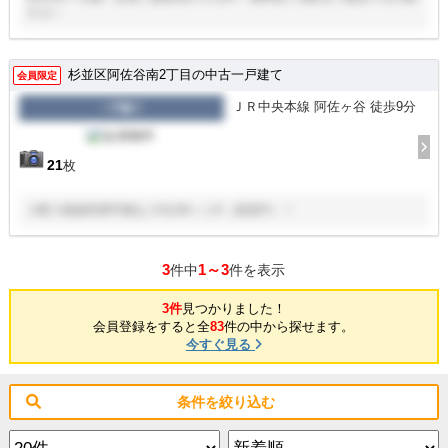
チカ！
杉並区阿佐谷南2丁目の中古一戸建て
会員限定
ＪＲ中央本線 阿佐ヶ谷 徒歩9分
一戸建て
21
枚
３駅３路線利用可能な３SLDK＋１K（賃貸中）！
3
1～3
件中
件を表示
3件
見つかりました！
会員登録をすると全
83
件の中から探せます。
今すぐ見る
条件を絞り込む