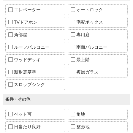
エレベーター
オートロック
TVドアホン
宅配ボックス
角部屋
専用庭
ルーフバルコニー
南面バルコニー
ウッドデッキ
最上階
新耐震基準
複層ガラス
スロップシンク
条件・その他
ペット可
角地
日当たり良好
整形地