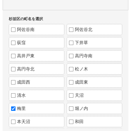
杉並区の町名を選択
阿佐谷南
阿佐谷北
荻窪
下井草
高井戸東
高円寺南
高円寺北
松ノ木
成田西
成田東
清水
天沼
梅里
堀ノ内
本天沼
和田