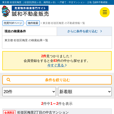
東京都 杉並区梅里 ｜杉並区(阿佐ヶ谷、南阿佐ヶ谷）一戸建て・中古マンション・土地【誠和不動産販売】
売買TOPページ
物件検索
東京都 杉並区梅里 の不動産情報一覧
現在の検索条件
さらに条件を絞り込む
東京都 杉並区梅里 の検索結果一覧
2件
見つかりました！
会員登録をすると全
83
件の中から探せます。
今すぐ見る
条件を絞り込む
2
1～2
件中
件を表示
杉並区梅里2丁目の中古マンション
会員限定