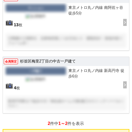
東京メトロ丸ノ内線 南阿佐ヶ谷
マンション
徒歩5分
13
枚
13階建の５階部分、北東角部屋につき日当たり・通風良好！ 新規内装リ
フォーム済！
杉並区梅里2丁目の中古一戸建て
会員限定
東京メトロ丸ノ内線 新高円寺 徒
一戸建て
歩6分
4
枚
新高円寺駅まで徒歩６分！旭化成ホームズ(株)施工のストックヘーベルハ
ウス！
2
1～2
件中
件を表示