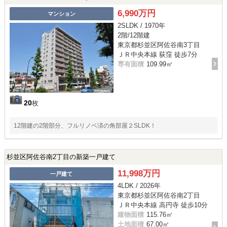
6,990万円
マンション
2SLDK / 1970年
2階/12階建
東京都杉並区阿佐谷南3丁目
ＪＲ中央本線 荻窪 徒歩7分
専有面積
109.99㎡
20
枚
12階建の2階部分、フルリノベ済の角部屋２SLDK！
杉並区阿佐谷南2丁目の新築一戸建て
11,998万円
一戸建て
4LDK / 2026年
東京都杉並区阿佐谷南2丁目
ＪＲ中央本線 高円寺 徒歩10分
建物面積
115.76㎡
土地面積
67.00㎡