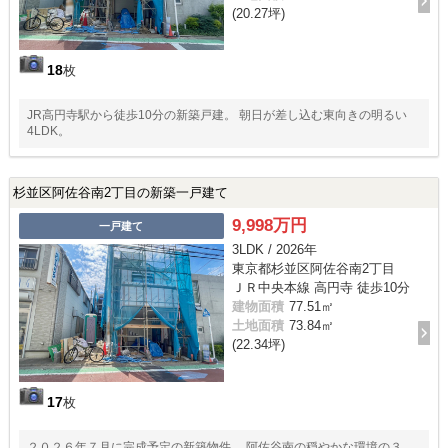
(20.27坪)
18
枚
JR高円寺駅から徒歩10分の新築戸建。 朝日が差し込む東向きの明るい
4LDK。
杉並区阿佐谷南2丁目の新築一戸建て
9,998万円
一戸建て
3LDK / 2026年
東京都杉並区阿佐谷南2丁目
ＪＲ中央本線 高円寺 徒歩10分
建物面積
77.51㎡
土地面積
73.84㎡
(22.34坪)
17
枚
２０２６年７月に完成予定の新築物件。 阿佐谷南の穏やかな環境の３