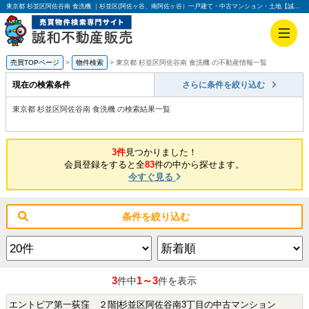
東京都 杉並区阿佐谷南 食洗機 ｜杉並区(阿佐ヶ谷、南阿佐ヶ谷）一戸建て・中古マンション・土地【誠和不動産販売】
売買TOPページ
物件検索
東京都 杉並区阿佐谷南 食洗機 の不動産情報一覧
現在の検索条件
さらに条件を絞り込む
東京都 杉並区阿佐谷南 食洗機 の検索結果一覧
3件
見つかりました！
会員登録をすると全
83
件の中から探せます。
今すぐ見る
条件を絞り込む
3
1～3
件中
件を表示
エントピア第一荻窪 ２階|杉並区阿佐谷南3丁目の中古マンション