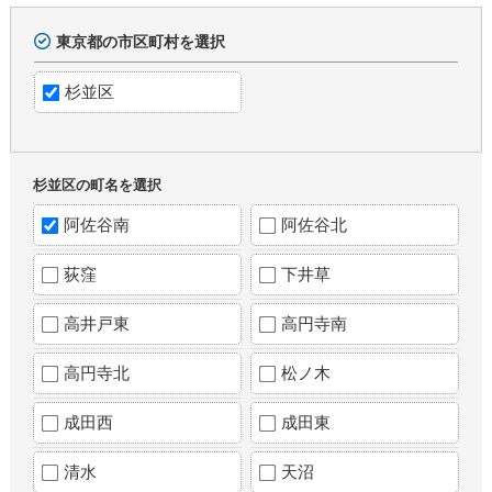
東京都の市区町村を選択
杉並区
杉並区の町名を選択
阿佐谷南
阿佐谷北
荻窪
下井草
高井戸東
高円寺南
高円寺北
松ノ木
成田西
成田東
清水
天沼