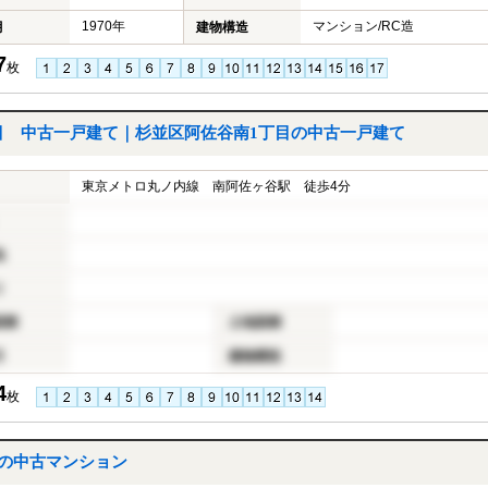
1970年
マンション/RC造
月
建物構造
7
枚
目 中古一戸建て｜杉並区阿佐谷南1丁目の中古一戸建て
東京メトロ丸ノ内線 南阿佐ヶ谷駅 徒歩4分
地
り
面積
土地面積
月
建物構造
4
枚
目の中古マンション