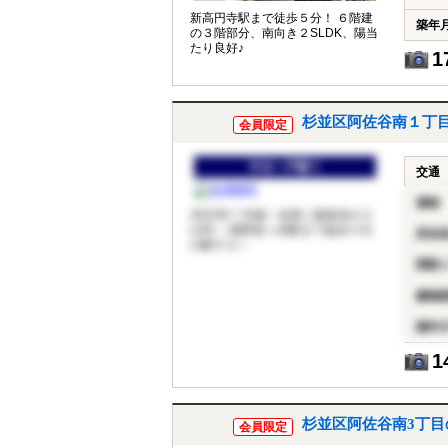
新高円寺駅まで徒歩５分！ ６階建
築年
の３階部分、南向き２SLDK、陽当
たり良好♪
1
杉並区阿佐谷南１丁
会員限定
中古一戸建て
交通
価格
2022年７月築！全室二面採光の２
LDK！ 南阿佐ヶ谷駅まで徒歩４分
所在
の駅チカ！
間取
建物
築年
1
杉並区阿佐谷南3丁
会員限定