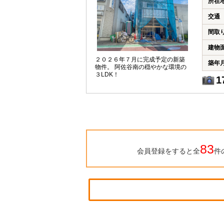
所在
交通
間取
建物
２０２６年７月に完成予定の新築
築年
物件。 阿佐谷南の穏やかな環境の
３LDK！
1
83
会員登録をすると全
件