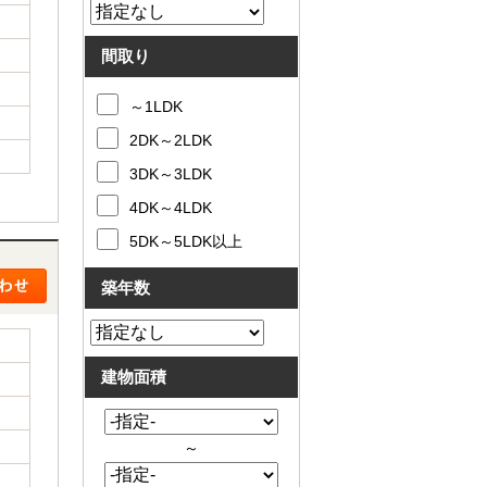
間取り
～1LDK
2DK～2LDK
3DK～3LDK
4DK～4LDK
5DK～5LDK以上
築年数
建物面積
～