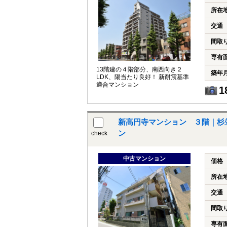
所在
交通
間取
専有
13階建の４階部分、南西向き２
築年
LDK、陽当たり良好！ 新耐震基準
適合マンション
1
新高円寺マンション ３階｜杉
ン
check
中古マンション
価格
所在
交通
間取
専有