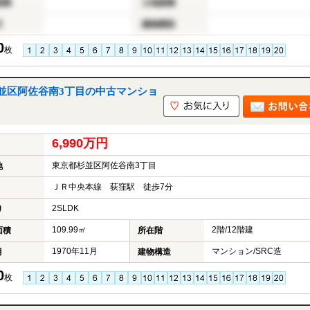
面積
土地面積
月
建物構造
0
枚
並区阿佐谷南3丁目の中古マンショ
6,990万円
東京都杉並区阿佐谷南3丁目
地
ＪＲ中央本線 荻窪駅 徒歩7分
2SLDK
り
109.99㎡
2階/12階建
面積
所在階
1970年11月
マンション/SRC造
月
建物構造
0
枚