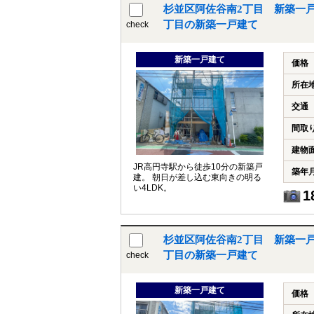
杉並区阿佐谷南2丁目 新築一
丁目の新築一戸建て
check
新築一戸建て
価格
所在
交通
間取
建物
JR高円寺駅から徒歩10分の新築戸
築年
建。 朝日が差し込む東向きの明る
い4LDK。
1
杉並区阿佐谷南2丁目 新築一
丁目の新築一戸建て
check
新築一戸建て
価格