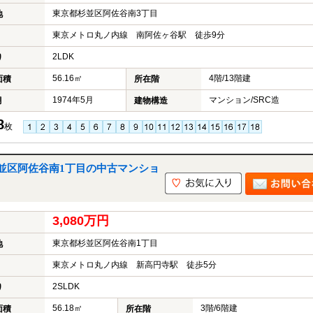
東京都杉並区阿佐谷南3丁目
地
東京メトロ丸ノ内線 南阿佐ヶ谷駅 徒歩9分
2LDK
り
56.16㎡
4階/13階建
面積
所在階
1974年5月
マンション/SRC造
月
建物構造
8
枚
並区阿佐谷南1丁目の中古マンショ
3,080万円
東京都杉並区阿佐谷南1丁目
地
東京メトロ丸ノ内線 新高円寺駅 徒歩5分
2SLDK
り
56.18㎡
3階/6階建
面積
所在階