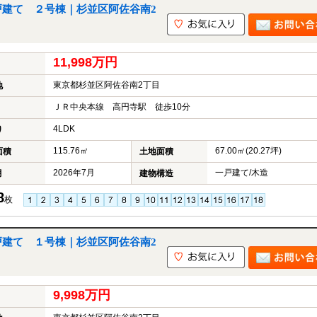
戸建て ２号棟｜杉並区阿佐谷南2
11,998万円
東京都杉並区阿佐谷南2丁目
地
ＪＲ中央本線 高円寺駅 徒歩10分
4LDK
り
115.76㎡
67.00㎡(20.27坪)
面積
土地面積
2026年7月
一戸建て/木造
月
建物構造
8
枚
戸建て １号棟｜杉並区阿佐谷南2
9,998万円