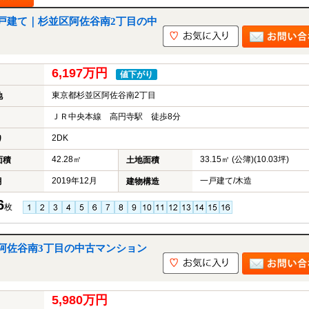
戸建て｜杉並区阿佐谷南2丁目の中
6,197万円
値下がり
東京都杉並区阿佐谷南2丁目
地
ＪＲ中央本線 高円寺駅 徒歩8分
2DK
り
42.28㎡
33.15㎡ (公簿)(10.03坪)
面積
土地面積
2019年12月
一戸建て/木造
月
建物構造
6
枚
阿佐谷南3丁目の中古マンション
5,980万円