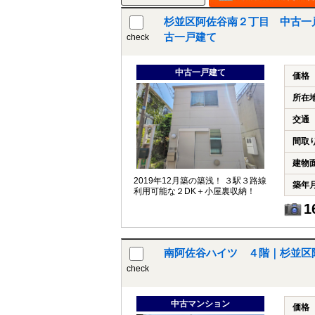
杉並区阿佐谷南２丁目 中古一
古一戸建て
check
中古一戸建て
価格
所在
交通
間取
建物
2019年12月築の築浅！ ３駅３路線
築年
利用可能な２DK＋小屋裏収納！
1
南阿佐谷ハイツ ４階｜杉並区
check
中古マンション
価格