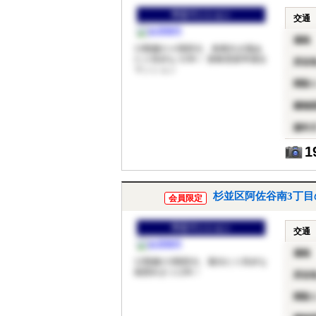
中古マンション
交通
価格
13階建の４階部分、南東向き陽あ
たり良好な３DK！ 新耐震基準適合
所在
マンション
間取
建物
築年
1
杉並区阿佐谷南3丁
会員限定
中古マンション
交通
価格
12階建の3階部分、陽当たり良好な
南西向き１LDK！
所在
間取