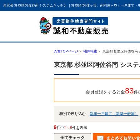
東京都 杉並区阿佐谷南 システムキッチン ｜杉並区(阿佐ヶ谷、南阿佐ヶ谷）一戸建て
売買TOPページ
物件検索
東京都 杉並区阿佐谷南
東京都 杉並区阿佐谷南 シス
83
会員登録をすると全
件
種別で絞り込む
新築一戸建て（新築一軒家）
9
件中
1～9
件を表示