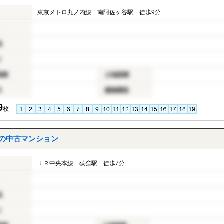
東京メトロ丸ノ内線 南阿佐ヶ谷駅 徒歩9分
地
り
面積
土地面積
月
建物構造
9
枚
目の中古マンション
ＪＲ中央本線 荻窪駅 徒歩7分
地
り