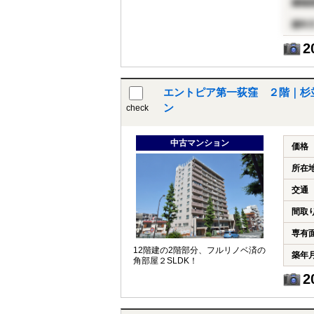
建物
築年
2
エントピア第一荻窪 ２階｜杉
ン
check
中古マンション
価格
所在
交通
間取
専有
12階建の2階部分、フルリノベ済の
築年
角部屋２SLDK！
2