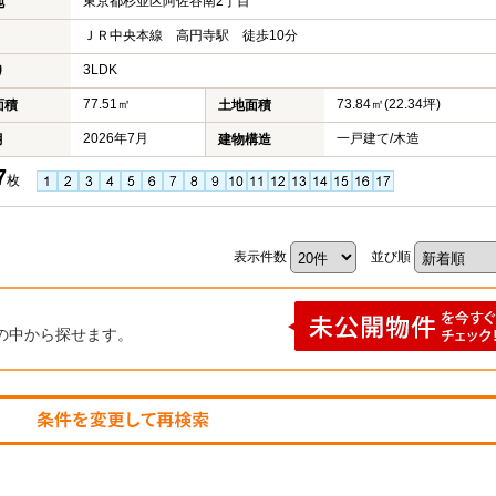
東京都杉並区阿佐谷南2丁目
地
ＪＲ中央本線 高円寺駅 徒歩10分
3LDK
り
77.51㎡
73.84㎡(22.34坪)
面積
土地面積
2026年7月
一戸建て/木造
月
建物構造
7
枚
表示件数
並び順
の中から探せます。