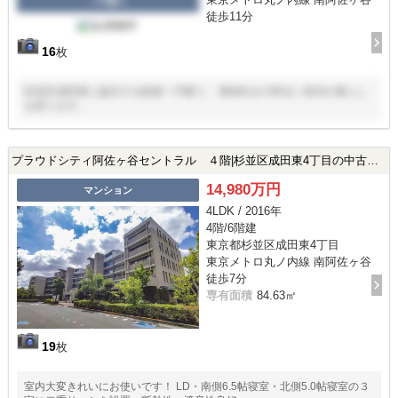
一戸建て
徒歩11分
16
枚
杉並区成田東に誕生する新築一戸建て。 東南向きの明るい室内が暮らし
を彩ります。
プラウドシティ阿佐ヶ谷セントラル ４階|杉並区成田東4丁目の中古マンション
14,980万円
マンション
4LDK / 2016年
4階/6階建
東京都杉並区成田東4丁目
東京メトロ丸ノ内線 南阿佐ヶ谷
徒歩7分
専有面積
84.63㎡
19
枚
室内大変きれいにお使いです！ LD・南側6.5帖寝室・北側5.0帖寝室の３