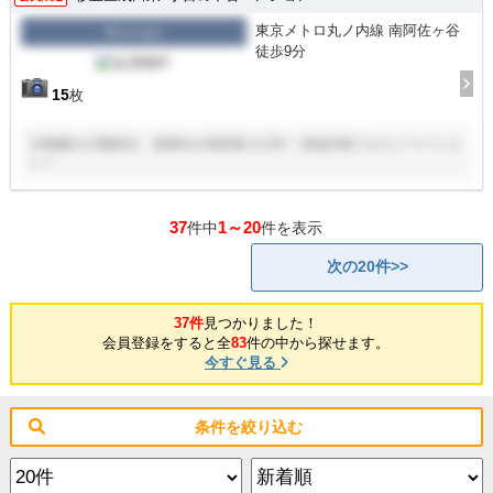
東京メトロ丸ノ内線 南阿佐ヶ谷
マンション
徒歩9分
15
枚
14階建の13階部分、南東向き角部屋３LDK！ 新規内装フルリノベーショ
ン！
37
1～20
件中
件を表示
次の20件>>
37件
見つかりました！
会員登録をすると全
83
件の中から探せます。
今すぐ見る
条件を絞り込む