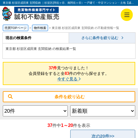
東京都 杉並区成田東 玄関収納 ｜杉並区(阿佐ヶ谷、南阿佐ヶ谷）一戸建て・中古マンション・土地【誠和不動産販売】
売買TOPページ
物件検索
東京都 杉並区成田東 玄関収納 の不動産情報一覧
現在の検索条件
さらに条件を絞り込む
東京都 杉並区成田東 玄関収納 の検索結果一覧
37件
見つかりました！
会員登録をすると全
83
件の中から探せます。
今すぐ見る
条件を絞り込む
37
1～20
件中
件を表示
次の20件>>