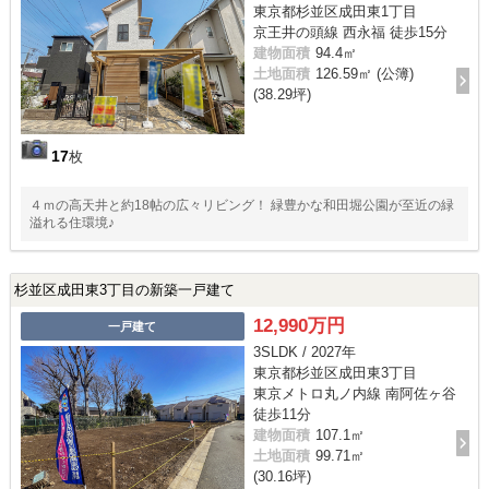
東京都杉並区成田東1丁目
京王井の頭線 西永福 徒歩15分
建物面積
94.4㎡
土地面積
126.59㎡ (公簿)
(38.29坪)
17
枚
４ｍの高天井と約18帖の広々リビング！ 緑豊かな和田堀公園が至近の緑
溢れる住環境♪
杉並区成田東3丁目の新築一戸建て
12,990万円
一戸建て
3SLDK / 2027年
東京都杉並区成田東3丁目
東京メトロ丸ノ内線 南阿佐ヶ谷
徒歩11分
建物面積
107.1㎡
土地面積
99.71㎡
(30.16坪)