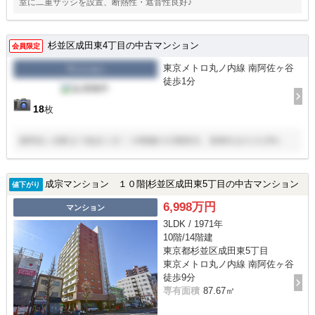
室に二重サッシを設置、断熱性・遮音性良好♪
杉並区成田東4丁目の中古マンション
会員限定
東京メトロ丸ノ内線 南阿佐ヶ谷
マンション
徒歩1分
18
枚
南阿佐ヶ谷駅まで徒歩１分！ 14階建の13階部分、南東向きの２LDK♪
成宗マンション １０階|杉並区成田東5丁目の中古マンション
値下がり
6,998万円
マンション
3LDK / 1971年
10階/14階建
東京都杉並区成田東5丁目
東京メトロ丸ノ内線 南阿佐ヶ谷
徒歩9分
専有面積
87.67㎡