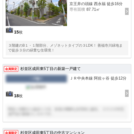
京王井の頭線 西永福 徒歩16分
専有面積
87.71㎡
15
枚
３階建のB１・１階部分、メゾネットタイプの３LDK！ 善福寺川緑地ま
で徒歩３分の緑豊な住環境！
杉並区成田東5丁目の新築一戸建て
会員限定
ＪＲ中央本線 阿佐ヶ谷 徒歩12分
一戸建て
18
枚
阿佐ヶ谷駅から徒歩１２分、杉並の閑静な住宅街に誕生。 ２０２６年完
成予定の新築３ＬＤＫです。
杉並区成田東5丁目の中古マンション
会員限定