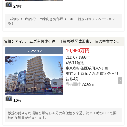
24
枚
14階建の10階部分、南東向き角部屋３LDK！ 新規内装リノベーション
済！
藤和シティホームズ南阿佐ヶ谷 ４階|杉並区成田東5丁目の中古マンション
10,980万円
マンション
2LDK / 1996年
4階/11階建
東京都杉並区成田東5丁目
東京メトロ丸ノ内線 南阿佐ヶ谷
徒歩4分
専有面積
72.65㎡
15
枚
杉並の穏やかな環境と駅徒歩４分の利便性を享受。約２１帖のLDKで開
放的な毎日が始まります。