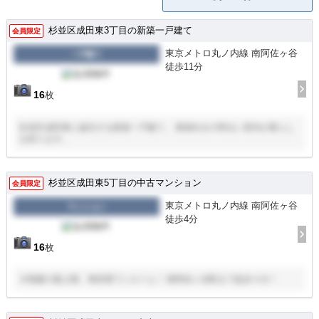
杉並区成田東3丁目の新築一戸建て
会員限定
東京メトロ丸ノ内線 南阿佐ヶ谷
一戸建て
徒歩11分
16
枚
杉並区成田東に誕生する新築一戸建て。 東南向きの明るい室内が暮らし
を彩ります。
杉並区成田東5丁目の中古マンション
会員限定
東京メトロ丸ノ内線 南阿佐ヶ谷
マンション
徒歩4分
16
枚
８階建の最上階、角部屋ワンルーム！ 南阿佐ヶ谷駅まで徒歩４分！