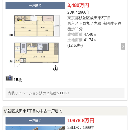
3,480万円
一戸建て
2DK / 1966年
東京都杉並区成田東3丁目
東京メトロ丸ノ内線 南阿佐ヶ谷
徒歩11分
建物面積
47.48㎡
土地面積
41.74㎡
(12.63坪)
15
枚
内装リノベーション済の２階建２LDK！
杉並区成田東1丁目の中古一戸建て
10978.8万円
一戸建て
3SLDK / 1999年