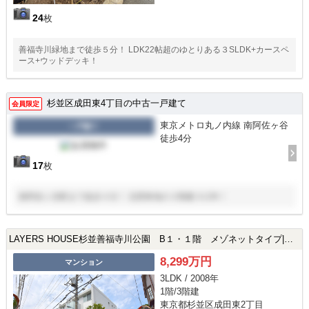
24
枚
善福寺川緑地まで徒歩５分！ LDK22帖超のゆとりある３SLDK+カースペ
ース+ウッドデッキ！
杉並区成田東4丁目の中古一戸建て
会員限定
東京メトロ丸ノ内線 南阿佐ヶ谷
一戸建て
徒歩4分
17
枚
南阿佐ヶ谷駅まで徒歩４分！ 北西角地の３階建３LDK！
LAYERS HOUSE杉並善福寺川公園 B１・１階 メゾネットタイプ|杉並区成田東2丁目の中古マンション
8,299万円
マンション
3LDK / 2008年
1階/3階建
東京都杉並区成田東2丁目