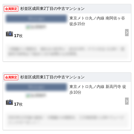
杉並区成田東2丁目の中古マンション
会員限定
東京メトロ丸ノ内線 南阿佐ヶ谷
マンション
徒歩15分
17
枚
３階建の１階部分、南向きの約35㎡（約10.6坪）テラス付き３LDK！ 善
福寺川緑地まで徒歩１分の緑豊かな住環境。
杉並区成田東1丁目の中古マンション
会員限定
東京メトロ丸ノ内線 新高円寺 徒
マンション
歩10分
17
枚
2022年12月築の築浅！ ９階建の８階部分、三方角部屋１LDK+ウォーク
インクローゼット！