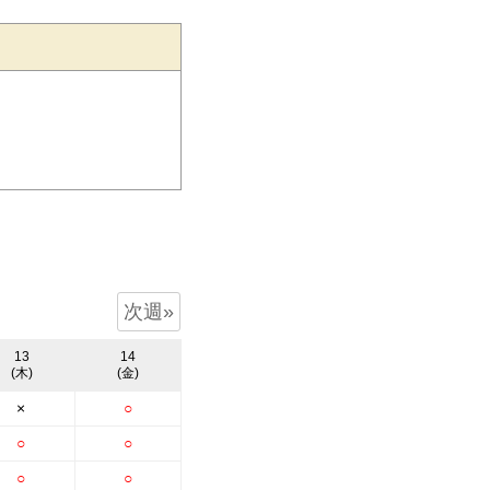
次週»
13
14
(木)
(金)
×
○
○
○
○
○