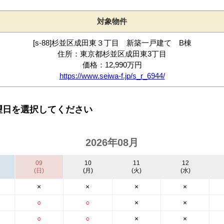
対象物件
[s-88]杉並区成田東３丁目 新築一戸建て B棟
住所：東京都杉並区成田東3丁目
価格：12,990万円
https://www.seiwa-f.jp/s_r_6944/
望日を選択してください
2026年08月
09
10
11
12
(日)
(月)
(火)
(水)
×
×
×
×
○
○
×
×
○
○
×
×