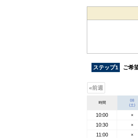
ステップ1
ご希
«前週
08
時間
(土)
10:00
×
10:30
×
11:00
×