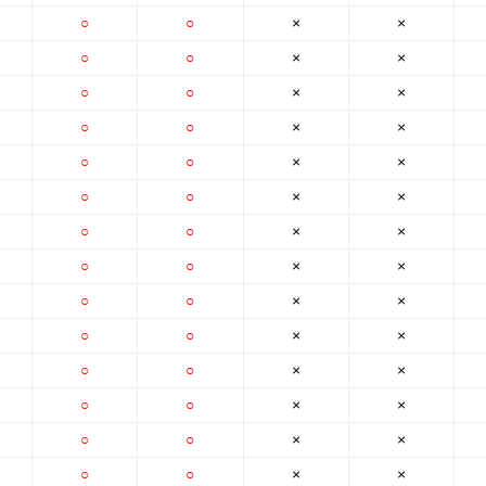
○
○
×
×
○
○
×
×
○
○
×
×
○
○
×
×
○
○
×
×
○
○
×
×
○
○
×
×
○
○
×
×
○
○
×
×
○
○
×
×
○
○
×
×
○
○
×
×
○
○
×
×
○
○
×
×