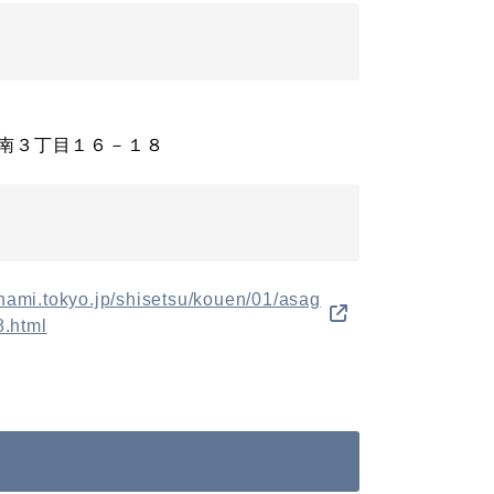
南３丁目１６－１８
inami.tokyo.jp/shisetsu/kouen/01/asag
.html