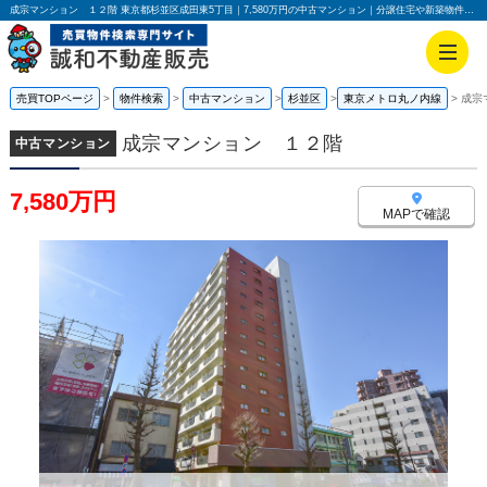
成宗マンション １２階 東京都杉並区成田東5丁目｜7,580万円の中古マンション｜分譲住宅や新築物件｜誠和不動産販売株式会社
売買TOPページ
物件検索
中古マンション
杉並区
東京メトロ丸ノ内線
成宗
成宗マンション １２階
中古マンション
7,580万円
MAPで確認