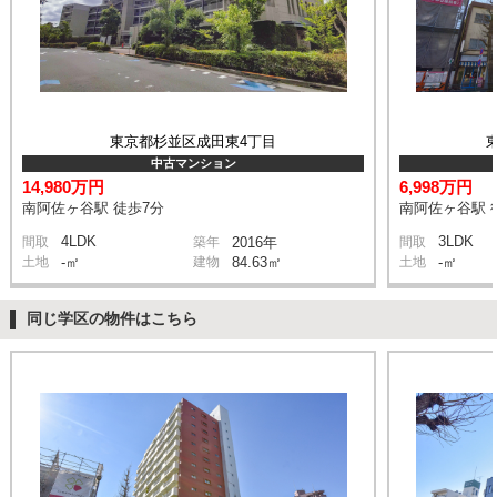
東京都杉並区成田東4丁目
中古マンション
14,980万円
6,998万円
南阿佐ヶ谷駅 徒歩7分
南阿佐ヶ谷駅 
4LDK
3LDK
間取
築年
2016年
間取
土地
-㎡
建物
84.63㎡
土地
-㎡
同じ学区の物件はこちら