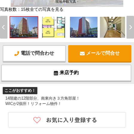
現地外観写真 -
写真枚数：15枚
全ての写真を見る
電話で問合わせ
メールで問合せ
来店予約
ここがおすすめ！
14階建の12階部分、南東向き３方角部屋！
WICが2個所！リフォーム物件！