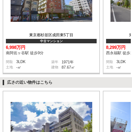
東京都杉並区成田東5丁目
中古マンション
6,998万円
8,299万円
南阿佐ヶ谷駅 徒歩9分
西永福駅 徒歩1
3LDK
3LDK
間取
築年
1971年
間取
土地
-㎡
建物
87.67㎡
土地
-㎡
広さの近い物件はこちら