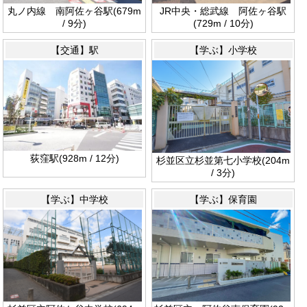
丸ノ内線 南阿佐ヶ谷駅(679m
JR中央・総武線 阿佐ヶ谷駅
/ 9分)
(729m / 10分)
【交通】駅
【学ぶ】小学校
荻窪駅(928m / 12分)
杉並区立杉並第七小学校(204m
/ 3分)
【学ぶ】中学校
【学ぶ】保育園