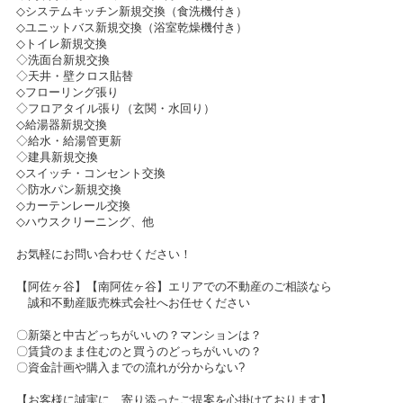
◇システムキッチン新規交換（食洗機付き）
◇ユニットバス新規交換（浴室乾燥機付き）
◇トイレ新規交換
◇洗面台新規交換
◇天井・壁クロス貼替
◇フローリング張り
◇フロアタイル張り（玄関・水回り）
◇給湯器新規交換
◇給水・給湯管更新
◇建具新規交換
◇スイッチ・コンセント交換
◇防水パン新規交換
◇カーテンレール交換
◇ハウスクリーニング、他
お気軽にお問い合わせください！
【阿佐ヶ谷】【南阿佐ヶ谷】エリアでの不動産のご相談なら
誠和不動産販売株式会社へお任せください
〇新築と中古どっちがいいの？マンションは？
〇賃貸のまま住むのと買うのどっちがいいの？
〇資金計画や購入までの流れが分からない?
【お客様に誠実に、寄り添ったご提案を心掛けております】