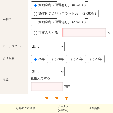
変動金利（優遇有り） (0.670％)
35年固定金利（フラット35） (2.080％)
年利率
変動金利（優遇無し） (2.875％)
直接入力する
％
ボーナス払い
返済年数
35年
30年
25年
20年
直接入力する
頭金
万円
ボーナス
毎月のご返済額
物件価格
(×年2回)