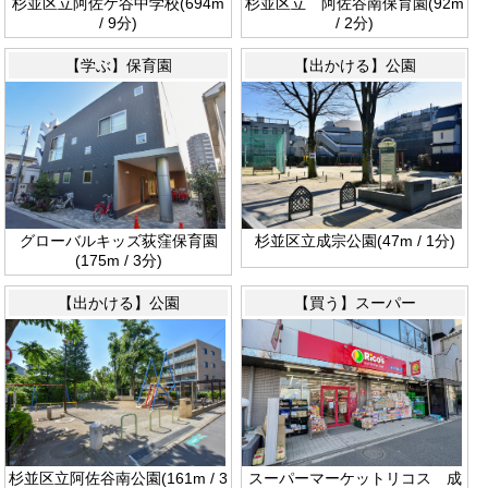
杉並区立阿佐ケ谷中学校(694m
杉並区立 阿佐谷南保育園(92m
/ 9分)
/ 2分)
【学ぶ】保育園
【出かける】公園
グローバルキッズ荻窪保育園
杉並区立成宗公園(47m / 1分)
(175m / 3分)
【出かける】公園
【買う】スーパー
杉並区立阿佐谷南公園(161m / 3
スーパーマーケットリコス 成