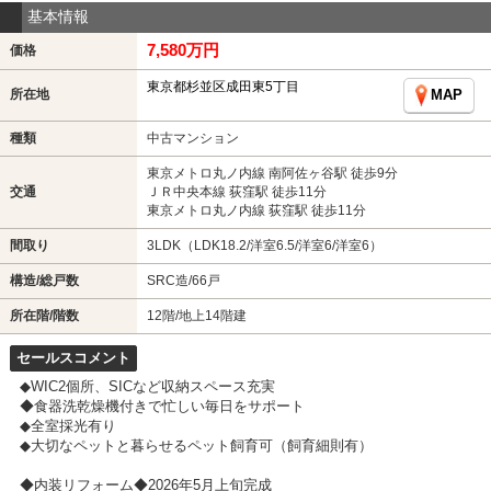
基本情報
7,580万円
価格
東京都杉並区成田東5丁目
所在地
MAP
種類
中古マンション
東京メトロ丸ノ内線 南阿佐ヶ谷駅 徒歩9分
交通
ＪＲ中央本線 荻窪駅 徒歩11分
東京メトロ丸ノ内線 荻窪駅 徒歩11分
間取り
3LDK（LDK18.2/洋室6.5/洋室6/洋室6）
構造/総戸数
SRC造/66戸
所在階/階数
12階/地上14階建
セールスコメント
◆WIC2個所、SICなど収納スペース充実
◆食器洗乾燥機付きで忙しい毎日をサポート
◆全室採光有り
◆大切なペットと暮らせるペット飼育可（飼育細則有）
◆内装リフォーム◆2026年5月上旬完成