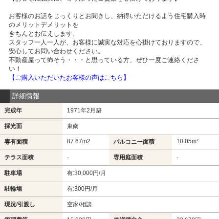
お客様のお話をじっくりとお聞きし、納得いただけるよう住宅購入時
のメリットデメリットを
きちんとお伝えします。
スタッフ一人一人が、お客様に誠実な対応を心掛けておりますので、
安心してお問い合わせください。
不動産屋って怖そう・・・と思っている方、ぜひ一度ご連絡くださ
い！
【ご購入いただいたお客様の声はこちら】
詳細情報
完成年
1971年2月築
採光面
東南
87.67m
2
10.05m²
専有面積
バルコニー面積
-
-
テラス面積
専用庭面積
駐車場
有:30,000円/月
駐輪場
有:300円/月
現況/引渡し
空家/相談