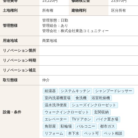
管理費等
15,220円
修繕積立金
23,670円
土地権利
所有権
建物権利
区分所有
管理形態：日勤
管理態様
管理組合：あり
管理会社：株式会社東急コミュニティー
用途地域
商業地域
リノベーション箇所
リノベーション時期
リノベーション補足
取引態様
仲介
給湯器
システムキッチン
シャンプードレッサー
室内洗濯機置場
食洗機
浴室乾燥機
温水洗浄便座
シューズインクローゼット
設備・条件
ウォークインクローゼット
玄関収納
エレベーター
TVドアホン
バイク置き場
角部屋
駐輪場
バルコニー
都市ガス
リフォーム
本下水
ペット可
ペット相談