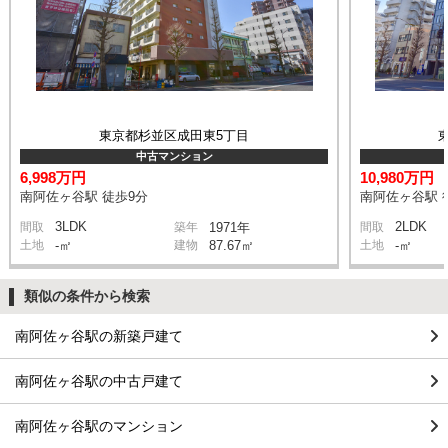
東京都杉並区成田東5丁目
中古マンション
6,998万円
10,980万円
南阿佐ヶ谷駅 徒歩9分
南阿佐ヶ谷駅 
3LDK
2LDK
間取
築年
1971年
間取
土地
-㎡
建物
87.67㎡
土地
-㎡
類似の条件から検索
南阿佐ヶ谷駅の新築戸建て
南阿佐ヶ谷駅の中古戸建て
南阿佐ヶ谷駅のマンション