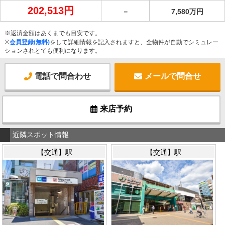
202,513円
－
7,580万円
※返済金額はあくまでも目安です。
※
会員登録(無料)
をして詳細情報を記入されますと、全物件が自動でシミュレー
ションされとても便利になります。
電話で問合わせ
メールで問合せ
来店予約
近隣スポット情報
【交通】駅
【交通】駅