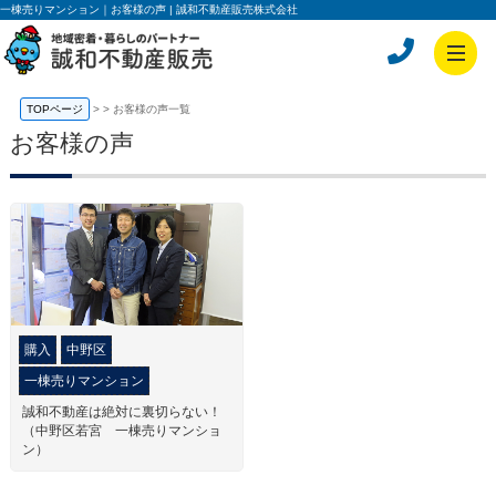
一棟売りマンション｜お客様の声 | 誠和不動産販売株式会社
TOPページ
>
お客様の声一覧
お客様の声
購入
中野区
一棟売りマンション
誠和不動産は絶対に裏切らない！
（中野区若宮 一棟売りマンショ
ン）