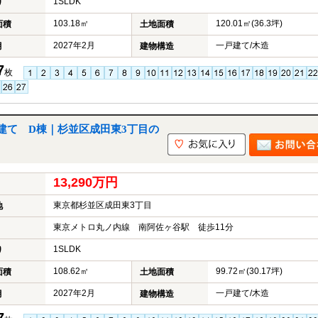
1SLDK
り
103.18㎡
120.01㎡(36.3坪)
面積
土地面積
2027年2月
一戸建て/木造
月
建物構造
7
枚
建て D棟｜杉並区成田東3丁目の
13,290万円
東京都杉並区成田東3丁目
地
東京メトロ丸ノ内線 南阿佐ヶ谷駅 徒歩11分
1SLDK
り
108.62㎡
99.72㎡(30.17坪)
面積
土地面積
2027年2月
一戸建て/木造
月
建物構造
7