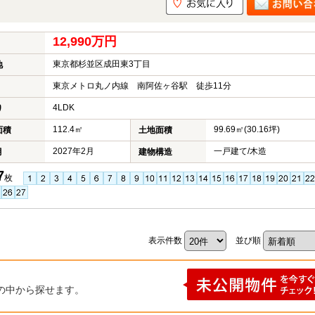
12,990万円
東京都杉並区成田東3丁目
地
東京メトロ丸ノ内線 南阿佐ヶ谷駅 徒歩11分
4LDK
り
112.4㎡
99.69㎡(30.16坪)
面積
土地面積
2027年2月
一戸建て/木造
月
建物構造
7
枚
表示件数
並び順
の中から探せます。