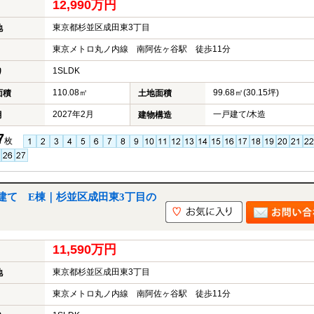
12,990万円
東京都杉並区成田東3丁目
地
東京メトロ丸ノ内線 南阿佐ヶ谷駅 徒歩11分
1SLDK
り
110.08㎡
99.68㎡(30.15坪)
面積
土地面積
2027年2月
一戸建て/木造
月
建物構造
7
枚
建て E棟｜杉並区成田東3丁目の
11,590万円
東京都杉並区成田東3丁目
地
東京メトロ丸ノ内線 南阿佐ヶ谷駅 徒歩11分