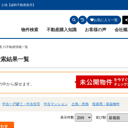
・土地【誠和不動産販売】
お気に入り一覧
物件検索
不動産購入知識
お客様の声
会社概
震 の不動産情報一覧
検索結果一覧
の中から探せます。
中古一戸建て・中古住宅
中古マンション
土地・売地
投資用・収益物件
表示件数
並び順