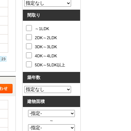
間取り
～1LDK
2DK～2LDK
3DK～3LDK
4DK～4LDK
5DK～5LDK以上
築年数
建物面積
～