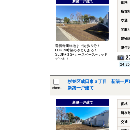
新築一戸建て
価格
所在
交通
間取
建物
善福寺川緑地まで徒歩５分！
築年
LDK19帖超のゆとりある１
SLDK+３S+カースペース+ウッド
2
デッキ！
杉並区成田東３丁目 新築一戸
新築一戸建て
check
新築一戸建て
価格
所在
交通