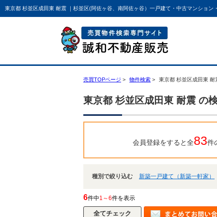
東京都 杉並区成田東 耐震 ｜杉並区(阿佐ヶ谷、南阿佐ヶ谷）一戸建て・中古マンション
売買TOPページ
物件検索
東京都 杉並区成田東 耐
東京都 杉並区成田東 耐震 の
83
会員登録をすると全
件
種別で絞り込む
新築一戸建て（新築一軒家）
6
件中
1～6
件を表示