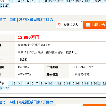
枚
建て C棟｜杉並区成田東3丁目の
12,990万円
東京都杉並区成田東3丁目
地
東京メトロ丸ノ内線 南阿佐ヶ谷駅 徒歩11分
4SLDK
り
107.69㎡
99.69㎡(30.16坪)
面積
土地面積
2027年2月
一戸建て/木造
月
建物構造
7
枚
建て A棟｜杉並区成田東3丁目の