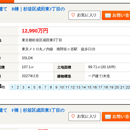
建て B棟｜杉並区成田東3丁目の
12,990万円
東京都杉並区成田東3丁目
地
東京メトロ丸ノ内線 南阿佐ヶ谷駅 徒歩11分
3SLDK
り
107.1㎡
99.71㎡(30.16坪)
面積
土地面積
2027年2月
一戸建て/木造
月
建物構造
4
枚
建て F棟｜杉並区成田東3丁目の