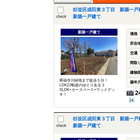
杉並区成田東３丁目 新築一戸
新築一戸建て
check
新築一戸建て
価格
所在
交通
間取
建物
善福寺川緑地まで徒歩５分！
築年
LDK22帖超のゆとりある３
SLDK+カースペース+ウッドデッ
2
キ！
杉並区成田東３丁目 新築一戸
新築一戸建て
check