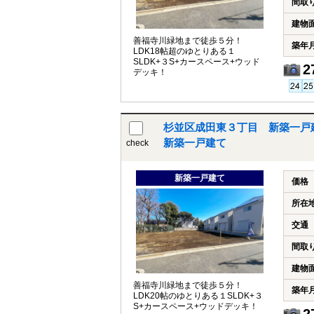
間取
建物
善福寺川緑地まで徒歩５分！
築年
LDK18帖超のゆとりある１
SLDK+３S+カースペース+ウッド
2
デッキ！
杉並区成田東３丁目 新築一戸
新築一戸建て
check
新築一戸建て
価格
所在
交通
間取
建物
善福寺川緑地まで徒歩５分！
築年
LDK20帖のゆとりある１SLDK+３
S+カースペース+ウッドデッキ！
2