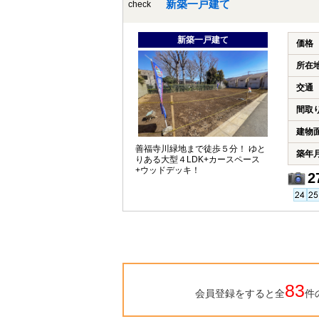
新築一戸建て
check
新築一戸建て
価格
所在
交通
間取
建物
善福寺川緑地まで徒歩５分！ ゆと
築年
りある大型４LDK+カースペース
+ウッドデッキ！
2
83
会員登録をすると全
件