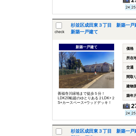
杉並区成田東３丁目 新築一戸
新築一戸建て
check
新築一戸建て
価格
所在
交通
間取
建物
善福寺川緑地まで徒歩５分！
築年
LDK20帖超のゆとりある２LDK+２
S+カースペース+ウッドデッキ！
2
杉並区成田東３丁目 新築一戸