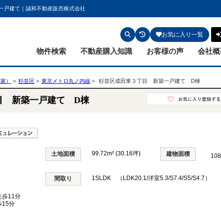
築一戸建て｜誠和不動産販売株式会社
お気に入り一覧
物件検索
不動産購入知識
お客様の声
会社概
軒家）
杉並区
東京メトロ丸ノ内線
杉並区成田東３丁目 新築一戸建て D棟
目 新築一戸建て D棟
99.72m² (30.16坪)
土地面積
建物面積
108
1SLDK （LDK20.1/洋室5.3/S7.4/S5/S4.7）
間取り
歩11分
15分