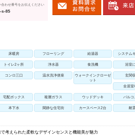
い合わせ番号をお伝えください
-s-85
床暖房
フローリング
給湯器
システム
トイレ2ヶ所
浄水器
食洗機
浴室
コンロ三口
温水洗浄便座
ウォークインクローゼ
玄関
ット
全居室
宅配ボックス
複層ガラス
ウッドデッキ
バルコ
本下水
閑静な住宅街
カースペース2台
耐
線で考えられた柔軟なデザインセンスと機能美が魅力