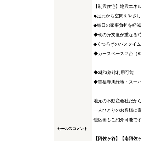
【制震住宅】地震エネ
◆足元から空間をやさ
◆毎日の家事負担を軽
◆朝の身支度が重なる
◆くつろぎのバスタイム
◆カースペース２台（
◆3駅3路線利用可能
◆善福寺川緑地・スー
地元の不動産会社だか
一人ひとりのお客様に
他区画もご紹介可能で
セールスコメント
【阿佐ヶ谷】【南阿佐