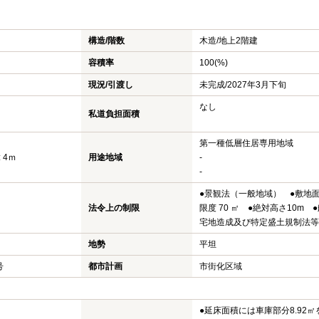
構造/階数
木造/
地上2階建
容積率
100(%)
現況/引渡し
未完成/2027年3月下旬
なし
私道負担面積
第一種低層住居専用地域
 4ｍ
用途地域
-
-
●景観法（一般地域） ●敷地
法令上の制限
限度 70 ㎡ ●絶対高さ10m 
宅地造成及び特定盛土規制法
地勢
平坦
号
都市計画
市街化区域
●延床面積には車庫部分8.92