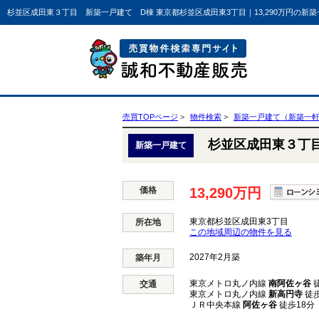
杉並区成田東３丁目 新築一戸建て D棟 東京都杉並区成田東3丁目｜13,290万円の新
売買TOPページ
物件検索
新築一戸建て（新築一
杉並区成田東３丁
新築一戸建て
価格
13,290万円
東京都杉並区成田東3丁目
所在地
この地域周辺の物件を見る
2027年2月築
築年月
東京メトロ丸ノ内線
南阿佐ヶ谷
徒
交通
東京メトロ丸ノ内線
新高円寺
徒歩
ＪＲ中央本線
阿佐ヶ谷
徒歩18分