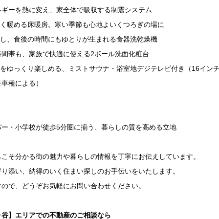
ルギーを熱に変え、家全体で吸収する制震システム
しく暖める床暖房。寒い季節も心地よいくつろぎの場に
減し、食後の時間にもゆとりが生まれる食器洗乾燥機
時間帯も、家族で快適に使える2ボール洗面化粧台
をゆっくり楽しめる、ミストサウナ・浴室地デジテレビ付き（16イン
※車種による）
パー・小学校が徒歩5分圏に揃う、暮らしの質を高める立地
らこそ分かる街の魅力や暮らしの情報を丁寧にお伝えしています。
寄り添い、納得のいく住まい探しのお手伝いをいたします。
すので、どうぞお気軽にお問い合わせください。
ヶ谷】エリアでの不動産のご相談なら