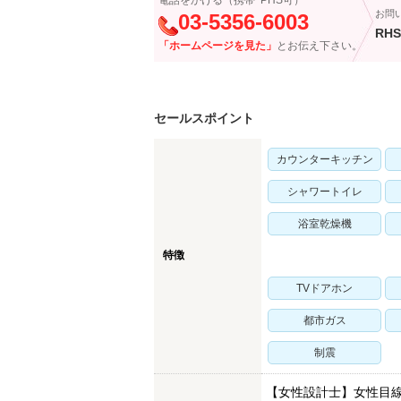
電話をかける（携帯･PHS可）
お問
03-5356-6003
RHS
「ホームページを見た」
とお伝え下さい。
セールスポイント
カウンターキッチン
シャワートイレ
浴室乾燥機
特徴
TVドアホン
都市ガス
制震
【女性設計士】女性目