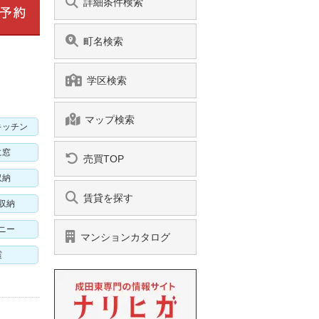
詳細条件検索
町名検索
学区検索
マップ検索
キッチン
に窓
売買TOP
収納
賃貸を探す
収納
ニー
マンションカタログ
震