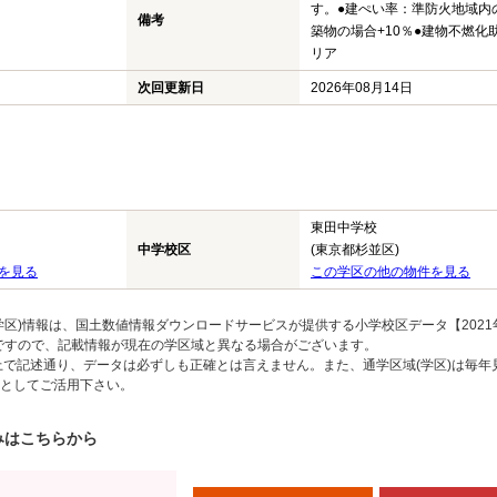
す。●建ぺい率：準防火地域内
備考
築物の場合+10％●建物不燃化
リア
次回更新日
2026年08月14日
東田中学校
中学校区
(東京都杉並区)
を見る
この学区の他の物件を見る
区)情報は、国土数値情報ダウンロードサービスが提供する小学校区データ【2021
のですので、記載情報が現在の学区域と異なる場合がございます。
上で記述通り、データは必ずしも正確とは言えません。また、通学区域(学区)は毎年
としてご活用下さい。
みはこちらから