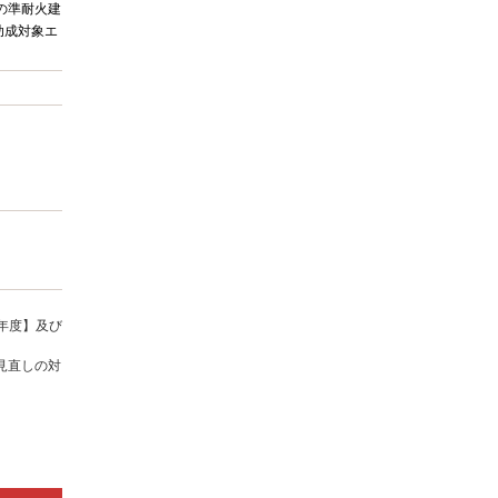
の準耐火建
助成対象エ
年度】及び
見直しの対