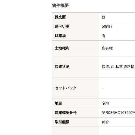
物件概要
採光面
西
建ぺい率
50(%)
駐車場
有
土地権利
所有権
接道状況
接道: 西 私道 道路幅:
セットバック
-
地目
宅地
建築確認番号
第R08SHC107592
取引態様
仲介