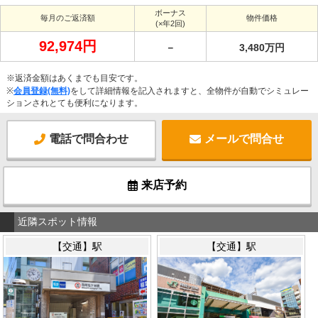
ボーナス
毎月のご返済額
物件価格
(×年2回)
92,974円
－
3,480万円
※返済金額はあくまでも目安です。
※
会員登録(無料)
をして詳細情報を記入されますと、全物件が自動でシミュレー
ションされとても便利になります。
電話で問合わせ
メールで問合せ
来店予約
近隣スポット情報
【交通】駅
【交通】駅