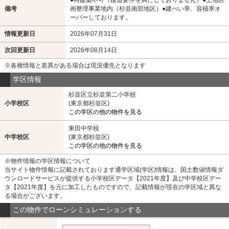
備考
画整理事業地内（杉並南部地区）●建ぺい率、容積率オ
ーバーしております。
情報更新日
2026年07月31日
次回更新日
2026年08月14日
※各種情報と差異がある場合は現況優先となります
学区情報
杉並区立杉並第二小学校
小学校区
(東京都杉並区)
この学区の他の物件を見る
東田中学校
中学校区
(東京都杉並区)
この学区の他の物件を見る
※物件情報の学区情報について
当サイト物件情報に記載されております通学区域(学区)情報は、国土数値情報ダ
ウンロードサービスが提供する小学校区データ【2021年度】及び中学校区デー
タ【2021年度】を元に加工したものですので、記載情報が現在の学区域と異な
る場合がございます。
この物件でローンシミュレーションする