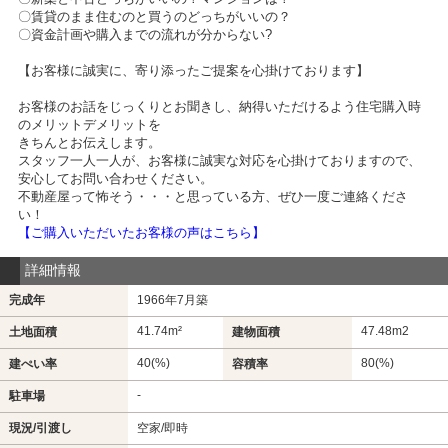
〇賃貸のまま住むのと買うのどっちがいいの？
〇資金計画や購入までの流れが分からない?
【お客様に誠実に、寄り添ったご提案を心掛けております】
お客様のお話をじっくりとお聞きし、納得いただけるよう住宅購入時
のメリットデメリットを
きちんとお伝えします。
スタッフ一人一人が、お客様に誠実な対応を心掛けておりますので、
安心してお問い合わせください。
不動産屋って怖そう・・・と思っている方、ぜひ一度ご連絡くださ
い！
【ご購入いただいたお客様の声はこちら】
詳細情報
完成年
1966年7月築
41.74m²
47.48m
2
土地面積
建物面積
40(%)
80(%)
建ぺい率
容積率
-
駐車場
現況/引渡し
空家/即時