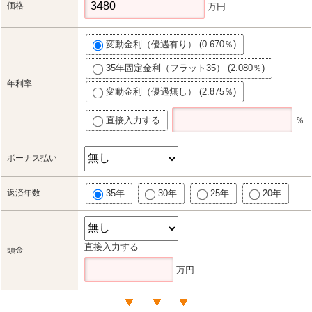
価格
万円
変動金利（優遇有り） (0.670％)
35年固定金利（フラット35） (2.080％)
年利率
変動金利（優遇無し） (2.875％)
直接入力する
％
ボーナス払い
返済年数
35年
30年
25年
20年
直接入力する
頭金
万円