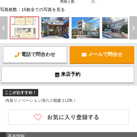
間取り図 -
写真枚数：15枚
全ての写真を見る
電話で問合わせ
メールで問合せ
来店予約
ここがおすすめ！
内装リノベーション済の２階建２LDK！
基本情報