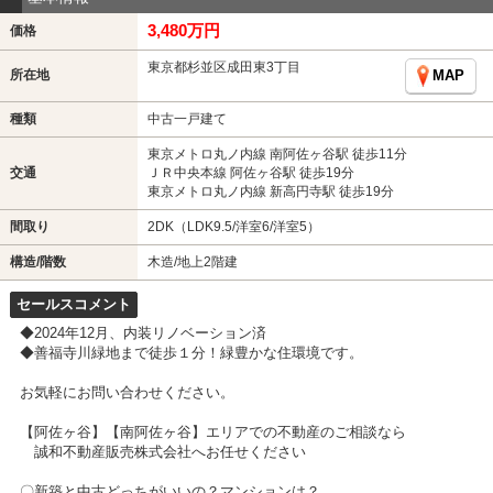
3,480万円
価格
東京都杉並区成田東3丁目
所在地
MAP
種類
中古一戸建て
東京メトロ丸ノ内線 南阿佐ヶ谷駅 徒歩11分
交通
ＪＲ中央本線 阿佐ヶ谷駅 徒歩19分
東京メトロ丸ノ内線 新高円寺駅 徒歩19分
間取り
2DK（LDK9.5/洋室6/洋室5）
構造/階数
木造/地上2階建
セールスコメント
◆2024年12月、内装リノベーション済
◆善福寺川緑地まで徒歩１分！緑豊かな住環境です。
お気軽にお問い合わせください。
【阿佐ヶ谷】【南阿佐ヶ谷】エリアでの不動産のご相談なら
誠和不動産販売株式会社へお任せください
〇新築と中古どっちがいいの？マンションは？