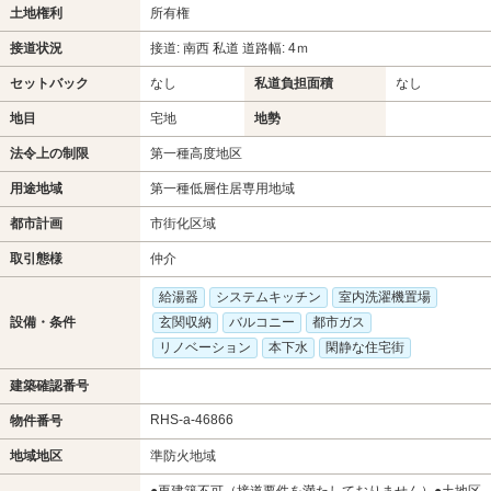
土地権利
所有権
接道状況
接道: 南西 私道 道路幅: 4ｍ
セットバック
なし
私道負担面積
なし
地目
宅地
地勢
法令上の制限
第一種高度地区
用途地域
第一種低層住居専用地域
都市計画
市街化区域
取引態様
仲介
給湯器
システムキッチン
室内洗濯機置場
設備・条件
玄関収納
バルコニー
都市ガス
リノベーション
本下水
閑静な住宅街
建築確認番号
RHS-a-46866
物件番号
地域地区
準防火地域
●再建築不可（接道要件を満たしておりません）●土地区