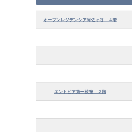
オープンレジデンシア阿佐ヶ谷 ４階
エントピア第一荻窪 ２階