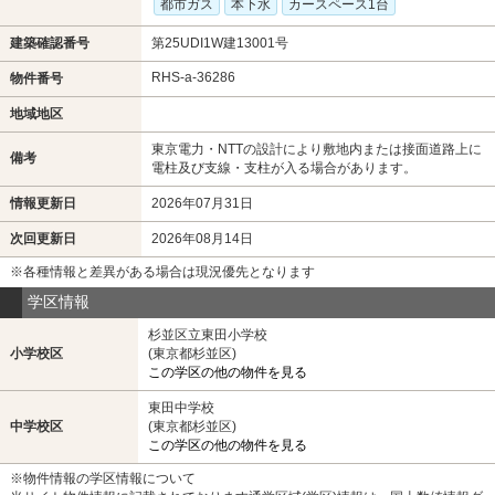
都市ガス
本下水
カースペース1台
建築確認番号
第25UDI1W建13001号
RHS-a-36286
物件番号
地域地区
東京電力・NTTの設計により敷地内または接面道路上に
備考
電柱及び支線・支柱が入る場合があります。
情報更新日
2026年07月31日
次回更新日
2026年08月14日
※各種情報と差異がある場合は現況優先となります
学区情報
杉並区立東田小学校
小学校区
(東京都杉並区)
この学区の他の物件を見る
東田中学校
中学校区
(東京都杉並区)
この学区の他の物件を見る
※物件情報の学区情報について