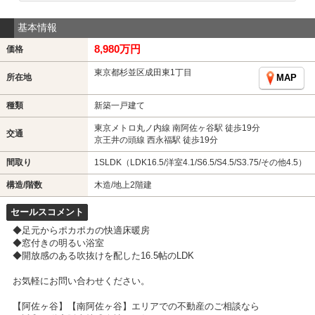
基本情報
8,980万円
価格
東京都杉並区成田東1丁目
所在地
MAP
種類
新築一戸建て
東京メトロ丸ノ内線 南阿佐ヶ谷駅 徒歩19分
交通
京王井の頭線 西永福駅 徒歩19分
間取り
1SLDK（LDK16.5/洋室4.1/S6.5/S4.5/S3.75/その他4.5）
構造/階数
木造/地上2階建
セールスコメント
◆足元からポカポカの快適床暖房
◆窓付きの明るい浴室
◆開放感のある吹抜けを配した16.5帖のLDK
お気軽にお問い合わせください。
【阿佐ヶ谷】【南阿佐ヶ谷】エリアでの不動産のご相談なら