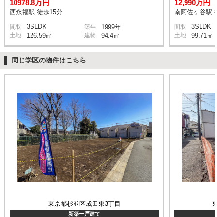
10978.8万円
12,990万円
西永福駅 徒歩15分
南阿佐ヶ谷駅 
3SLDK
3SLDK
間取
築年
1999年
間取
土地
126.59㎡
建物
94.4㎡
土地
99.71㎡
同じ学区の物件はこちら
東京都杉並区成田東3丁目
新築一戸建て