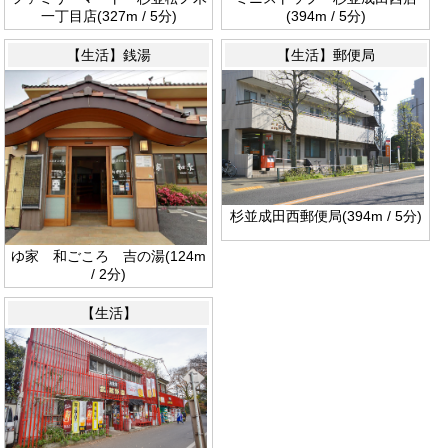
一丁目店(327m / 5分)
(394m / 5分)
【生活】銭湯
【生活】郵便局
杉並成田西郵便局(394m / 5分)
ゆ家 和ごころ 吉の湯(124m
/ 2分)
【生活】