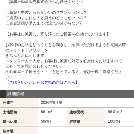
誠和不動産販売株式会社へお任せください
〇新築と中古どっちがいいの？マンションは？
〇賃貸のまま住むのと買うのどっちがいいの？
〇資金計画や購入までの流れが分からない?
【お客様に誠実に、寄り添ったご提案を心掛けております】
お客様のお話をじっくりとお聞きし、納得いただけるよう住宅購入時
のメリットデメリットを
きちんとお伝えします。
スタッフ一人一人が、お客様に誠実な対応を心掛けておりますので、
安心してお問い合わせください。
不動産屋って怖そう・・・と思っている方、ぜひ一度ご連絡くださ
い！
【ご購入いただいたお客様の声はこちら】
詳細情報
完成年
2026年8月築
86.1m²
98.01m
2
土地面積
建物面積
50(%)
100(%)
建ぺい率
容積率
-
駐車場