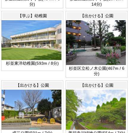
分)
14分)
【学ぶ】幼稚園
【出かける】公園
杉並東洋幼稚園(593m / 8分)
杉並区立松ノ木公園(467m / 6
分)
【出かける】公園
【出かける】公園
成三公園(501m / 7分)
善福寺川緑地公園(554m / 7分)