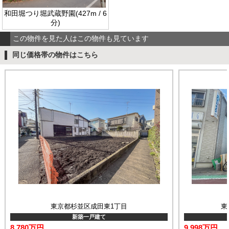
和田堀つり堀武蔵野園(427m / 6
分)
この物件を見た人はこの物件も見ています
同じ価格帯の物件はこちら
東京都杉並区成田東1丁目
東
新築一戸建て
8,780万円
9,998万円