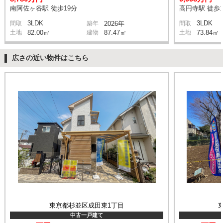
南阿佐ヶ谷駅 徒歩19分
高円寺駅 徒歩1
3LDK
3LDK
間取
築年
2026年
間取
土地
82.00㎡
建物
87.47㎡
土地
73.84㎡
広さの近い物件はこちら
東京都杉並区成田東1丁目
中古一戸建て