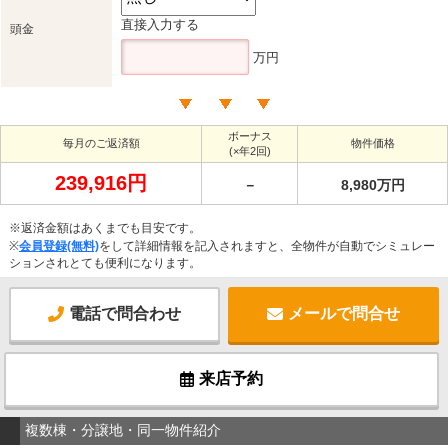
直接入力する
頭金
万円
ボーナス
毎月のご返済額
物件価格
(×年2回)
239,916円
－
8,980万円
※返済金額はあくまでも目安です。
※
会員登録(無料)
をして詳細情報を記入されますと、全物件が自動でシミュレー
ションされとても便利になります。
電話で問合わせ
メールで問合せ
来店予約
複数棟・分譲地・同一物件紹介