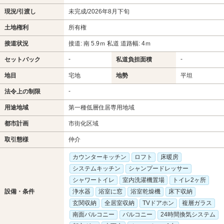
現況/引渡し
未完成/2026年8月下旬
土地権利
所有権
接道状況
接道: 南 5.9ｍ 私道 道路幅: 4ｍ
-
-
セットバック
私道負担面積
地目
宅地
地勢
平坦
-
法令上の制限
用途地域
第一種低層住居専用地域
都市計画
市街化区域
取引態様
仲介
カウンターキッチン
ロフト
床暖房
システムキッチン
シャンプードレッサー
シャワートイレ
室内洗濯機置場
トイレ2ヶ所
設備・条件
浄水器
浴室に窓
浴室乾燥機
床下収納
玄関収納
全居室収納
TVドアホン
複層ガラス
南面バルコニー
バルコニー
24時間換気システム