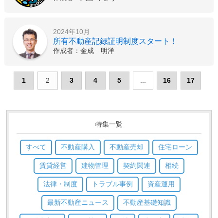
2024年10月
所有不動産記録証明制度スタート！
作成者：金成 明洋
1
2
3
4
5
...
16
17
特集一覧
すべて
不動産購入
不動産売却
住宅ローン
賃貸経営
建物管理
契約関連
相続
法律・制度
トラブル事例
資産運用
最新不動産ニュース
不動産基礎知識